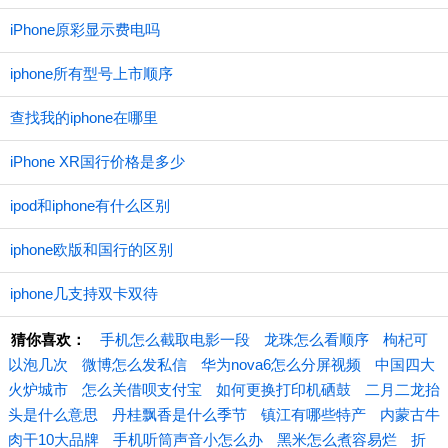
iPhone原彩显示费电吗
iphone所有型号上市顺序
查找我的iphone在哪里
iPhone XR国行价格是多少
ipod和iphone有什么区别
iphone欧版和国行的区别
iphone几支持双卡双待
猜你喜欢：
手机怎么截取电影一段
龙珠怎么看顺序
枸杞可
以泡几次
微博怎么发私信
华为nova6怎么分屏视频
中国四大
火炉城市
怎么关借呗支付宝
如何更换打印机硒鼓
二月二龙抬
头是什么意思
丹桂飘香是什么季节
镇江有哪些特产
内蒙古牛
肉干10大品牌
手机听筒声音小怎么办
黑米怎么煮容易烂
折