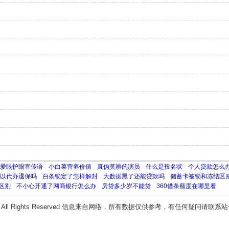
爱眼护眼宣传语
小白菜营养价值
真伪莫辨的演员
什么是投名状
个人贷款怎么
以代办退保吗
白条锁定了怎样解封
大数据黑了还能贷款吗
储蓄卡被锁和冻结区
区别
不小心开通了网商银行怎么办
房贷多少岁不能贷
360借条额度在哪里看
All Rights Reserved 信息来自网络，所有数据仅供参考，有任何疑问请联系