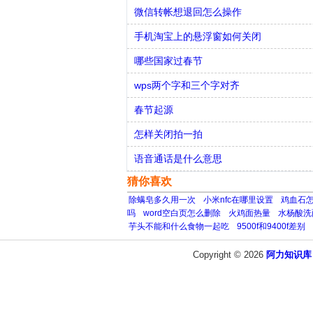
微信转帐想退回怎么操作
手机淘宝上的悬浮窗如何关闭
哪些国家过春节
wps两个字和三个字对齐
春节起源
怎样关闭拍一拍
语音通话是什么意思
猜你喜欢
除螨皂多久用一次
小米nfc在哪里设置
鸡血石
吗
word空白页怎么删除
火鸡面热量
水杨酸洗
芋头不能和什么食物一起吃
9500f和9400f差别
Copyright © 2026
阿力知识库