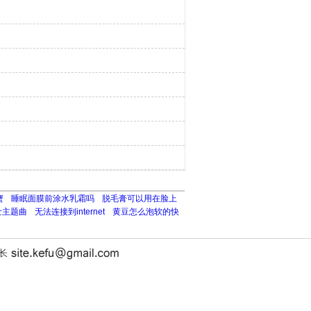
蟹
睡眠面膜前涂水乳霜吗
脱毛膏可以用在脸上
士主题曲
无法连接到internet
黄豆怎么泡软的快
站长