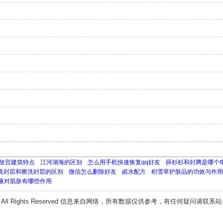
故宫建筑特点
江河湖海的区别
怎么用手机快速恢复qq好友
薛杉杉和封腾是哪个
洗封层和擦洗封层的区别
微信怎么删除好友
卤水配方
积雪草护肤品的功效与作用
液对肌肤有哪些作用
All Rights Reserved 信息来自网络，所有数据仅供参考，有任何疑问请联系