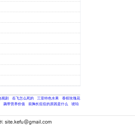
电视剧
岳飞怎么死的
三亚特色水果
香槟玫瑰花
藕带营养价值
前胸长痘痘的原因是什么
琥珀
站长