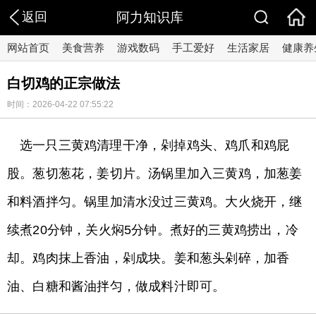
返回
阿力知识库
网站首页
美食营养
游戏数码
手工爱好
生活家居
健康养
白切鸡的正宗做法
时间：2026-04-22 07:55:22
选一只三黄鸡清理干净，剁掉鸡头、鸡爪和鸡屁
股。葱切葱花，姜切片。汤锅里加入三黄鸡，加葱姜
和料酒拌匀。锅里加清水没过三黄鸡。大火烧开，继
续煮20分钟，关火焖5分钟。煮好的三黄鸡捞出，冷
却。鸡肉抹上香油，剁成块。姜和葱头剁碎，加香
油、白糖和酱油拌匀，做成料汁即可。