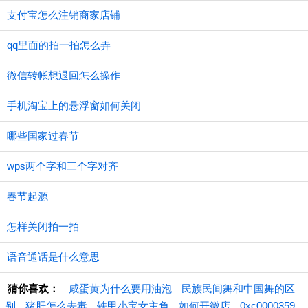
支付宝怎么注销商家店铺
qq里面的拍一拍怎么弄
微信转帐想退回怎么操作
手机淘宝上的悬浮窗如何关闭
哪些国家过春节
wps两个字和三个字对齐
春节起源
怎样关闭拍一拍
语音通话是什么意思
猜你喜欢：
咸蛋黄为什么要用油泡
民族民间舞和中国舞的区
别
猪肝怎么去毒
铁甲小宝女主角
如何开微店
0xc0000359