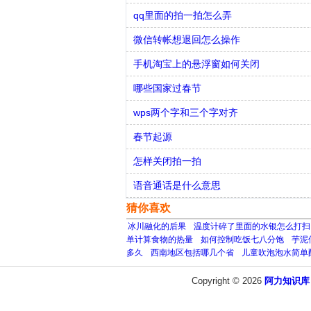
qq里面的拍一拍怎么弄
微信转帐想退回怎么操作
手机淘宝上的悬浮窗如何关闭
哪些国家过春节
wps两个字和三个字对齐
春节起源
怎样关闭拍一拍
语音通话是什么意思
猜你喜欢
冰川融化的后果
温度计碎了里面的水银怎么打扫
单计算食物的热量
如何控制吃饭七八分饱
芋泥
多久
西南地区包括哪几个省
儿童吹泡泡水简单
Copyright © 2026
阿力知识库