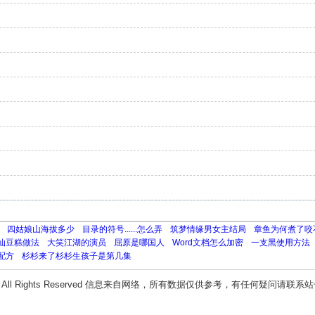
四姑娘山海拔多少
目录的符号......怎么弄
筑梦情缘男女主结局
章鱼为何煮了咬
仙豆糕做法
大笑江湖的演员
屈原是哪国人
Word文档怎么加密
一支黑使用方法
配方
杉杉来了杉杉生孩子是第几集
All Rights Reserved 信息来自网络，所有数据仅供参考，有任何疑问请联系