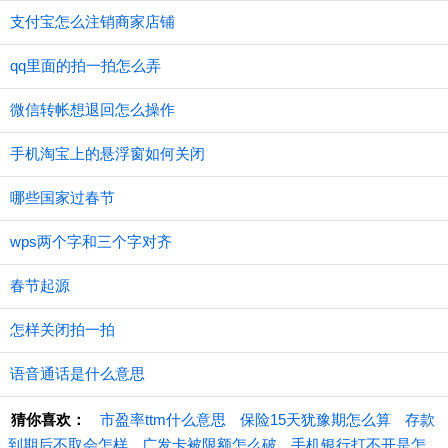
支付宝怎么注销商家店铺
qq里面的拍一拍怎么弄
微信转帐想退回怎么操作
手机淘宝上的悬浮窗如何关闭
哪些国家过春节
wps两个字和三个字对齐
春节起源
怎样关闭拍一拍
语音通话是什么意思
猜你喜欢：
市盈率ttm什么意思
保险15天犹豫期怎么算
存款
到期后不取会怎样
广发卡被限额怎么破
手机银行打不开是怎