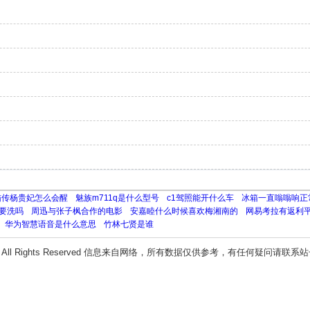
猫传杨贵妃怎么会醒
魅族m711q是什么型号
c1驾照能开什么车
冰箱一直嗡嗡响正
要洗吗
周迅与张子枫合作的电影
安嘉睦什么时候喜欢梅湘南的
网易考拉有返利
华为智慧语音是什么意思
竹林七贤是谁
All Rights Reserved 信息来自网络，所有数据仅供参考，有任何疑问请联系