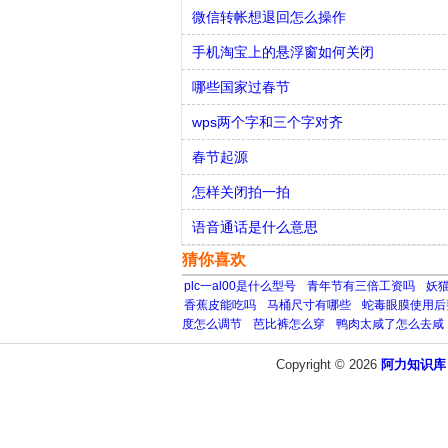
微信转帐想退回怎么操作
手机淘宝上的悬浮窗如何关闭
哪些国家过春节
wps两个字和三个字对齐
春节起源
怎样关闭拍一拍
语音通话是什么意思
猜你喜欢
plc一al00是什么型号
青年节有三倍工资吗
妖
香蕉皮能吃吗
马桶尺寸有哪些
蛇毒眼膜使用后
度怎么调节
芭比裤怎么穿
鸭肉太咸了怎么去咸
Copyright © 2026
阿力知识库