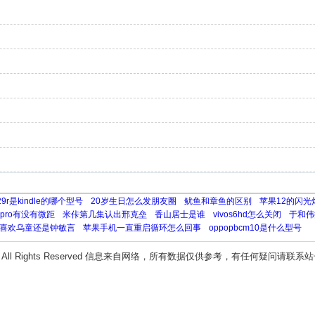
g29r是kindle的哪个型号
20岁生日怎么发朋友圈
鱿鱼和章鱼的区别
苹果12的闪光
0pro有没有微距
米佧第几集认出邢克垒
香山居士是谁
vivos6hd怎么关闭
于和伟
喜欢乌童还是钟敏言
苹果手机一直重启循环怎么回事
oppopbcm10是什么型号
All Rights Reserved 信息来自网络，所有数据仅供参考，有任何疑问请联系