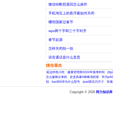
微信转帐想退回怎么操作
手机淘宝上的悬浮窗如何关闭
哪些国家过春节
wps两个字和三个字对齐
春节起源
怎样关闭拍一拍
语音通话是什么意思
猜你喜欢
延边特色小吃
健康管理师2020年报考时间
j9
怎么被救出来的
反贪风暴4林峰演的谁
华为p4
别
bactl00华为什么型号
ipad第五代尺寸
玲珑
Copyright © 2026
阿力知识库