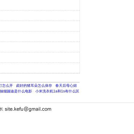
灯怎么开
卤好的猪耳朵怎么保存
春天后母心妞
抽烟蹦迪是什么电影
小米洗衣机1a和1s有什么区
站长