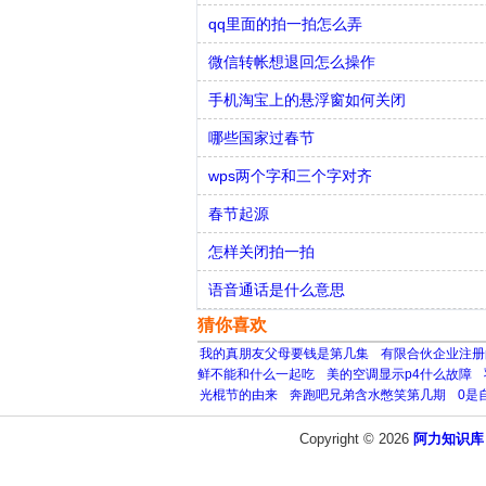
qq里面的拍一拍怎么弄
微信转帐想退回怎么操作
手机淘宝上的悬浮窗如何关闭
哪些国家过春节
wps两个字和三个字对齐
春节起源
怎样关闭拍一拍
语音通话是什么意思
猜你喜欢
我的真朋友父母要钱是第几集
有限合伙企业注册
鲜不能和什么一起吃
美的空调显示p4什么故障
光棍节的由来
奔跑吧兄弟含水憋笑第几期
0是
Copyright © 2026
阿力知识库