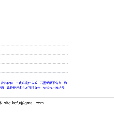
鱼营养价值
白皮瓜是什么瓜
石墨烯眼罩危害
海
花语
建设银行多少岁可以办卡
惊蛰余小晚结局
站长