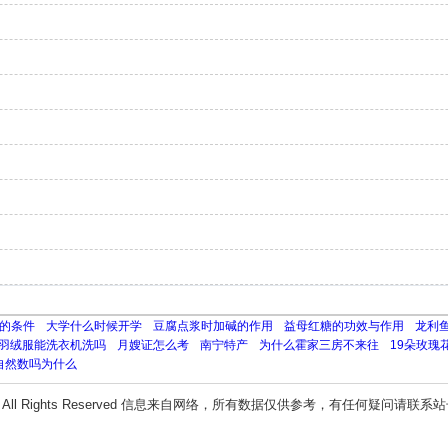
的条件
大学什么时候开学
豆腐点浆时加碱的作用
益母红糖的功效与作用
龙利
羽绒服能洗衣机洗吗
月嫂证怎么考
南宁特产
为什么霍家三房不来往
19朵玫瑰
自然数吗为什么
All Rights Reserved 信息来自网络，所有数据仅供参考，有任何疑问请联系