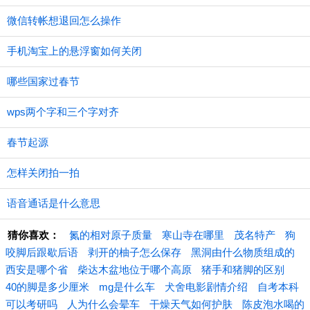
微信转帐想退回怎么操作
手机淘宝上的悬浮窗如何关闭
哪些国家过春节
wps两个字和三个字对齐
春节起源
怎样关闭拍一拍
语音通话是什么意思
猜你喜欢：
氮的相对原子质量
寒山寺在哪里
茂名特产
狗
咬脚后跟歇后语
剥开的柚子怎么保存
黑洞由什么物质组成的
西安是哪个省
柴达木盆地位于哪个高原
猪手和猪脚的区别
40的脚是多少厘米
mg是什么车
犬舍电影剧情介绍
自考本科
可以考研吗
人为什么会晕车
干燥天气如何护肤
陈皮泡水喝的