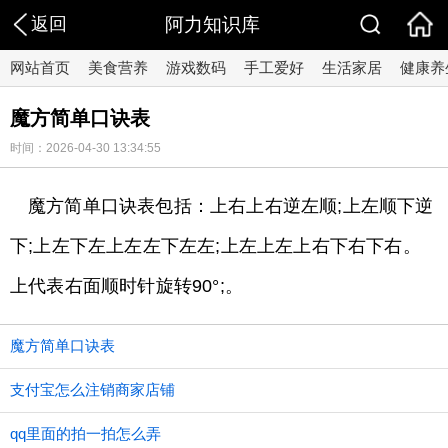
返回
阿力知识库
网站首页
美食营养
游戏数码
手工爱好
生活家居
健康养
魔方简单口诀表
时间：2026-04-30 13:34:55
魔方简单口诀表包括：上右上右逆左顺;上左顺下逆
下;上左下左上左左下左左;上左上左上右下右下右。
上代表右面顺时针旋转90°;。
魔方简单口诀表
支付宝怎么注销商家店铺
qq里面的拍一拍怎么弄