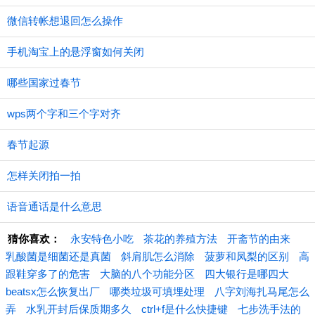
微信转帐想退回怎么操作
手机淘宝上的悬浮窗如何关闭
哪些国家过春节
wps两个字和三个字对齐
春节起源
怎样关闭拍一拍
语音通话是什么意思
猜你喜欢：
永安特色小吃
茶花的养殖方法
开斋节的由来
乳酸菌是细菌还是真菌
斜肩肌怎么消除
菠萝和凤梨的区别
高
跟鞋穿多了的危害
大脑的八个功能分区
四大银行是哪四大
beatsx怎么恢复出厂
哪类垃圾可填埋处理
八字刘海扎马尾怎么
弄
水乳开封后保质期多久
ctrl+f是什么快捷键
七步洗手法的