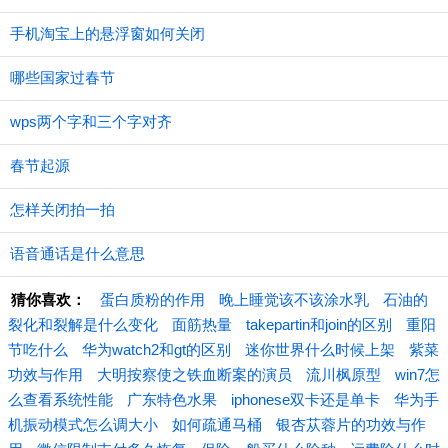
手机淘宝上的悬浮窗如何关闭
哪些国家过春节
wps两个字和三个字对齐
春节起源
怎样关闭拍一拍
语音通话是什么意思
猜你喜欢：
蛋白质粉的作用
晚上睡觉该不该涂水乳
石油的
裂化和裂解是什么变化
面筋热量
takepartin和join的区别
重阳
节吃什么
华为watch2和gt的区别
迷你世界什么时候上架
紫菜
功效与作用
大明按察使之铁血断案的演员
流川枫原型
win7怎
么查看系统性能
广东特色水果
iphonese双卡还是单卡
华为手
机振动模式怎么调大小
如何疏通马桶
银杏苁蓉片的功效与作