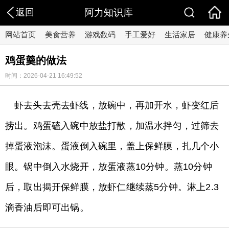
返回
阿力知识库
网站首页
美食营养
游戏数码
手工爱好
生活家居
健康养
鸡蛋羹的做法
时间：2026-04-21 16:49:52
虾去头去壳去虾线，放碗中，再加开水，虾变红后
捞出。鸡蛋磕入碗中放盐打散，加温水拌匀，过筛去
掉蛋液泡沫。蛋液倒入碗里，盖上保鲜膜，扎几个小
眼。锅中倒入水烧开，放蛋液蒸10分钟。蒸10分钟
后，取出揭开保鲜膜，放虾仁继续蒸5分钟。淋上2.3
滴香油后即可出锅。