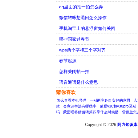
qq里面的拍一拍怎么弄
微信转帐想退回怎么操作
手机淘宝上的悬浮窗如何关闭
哪些国家过春节
wps两个字和三个字对齐
春节起源
怎样关闭拍一拍
语音通话是什么意思
猜你喜欢
怎么查看本机号码
一别两宽各自安好的意思
宏
款
会意识字法有哪些字
荣耀v30和v30pro区别
吗
蒙面唱将猜猜猜第四季什么时候播
雪佛兰怎
Copyright © 2026
阿力知识库