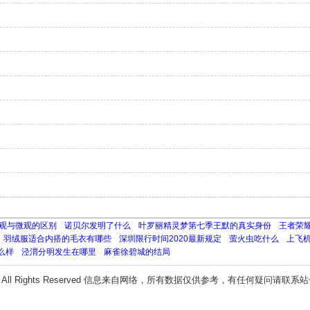
观与微观的区别
诺贝尔发明了什么
叶罗丽精灵梦第七季王默的真实身份
王者荣
羽绒服适合内搭的毛衣有哪些
深圳限行时间2020最新规定
萤火虫吃什么
上飞
么样
泾渭分明发生在哪里
麻雀徐碧城的结局
All Rights Reserved 信息来自网络，所有数据仅供参考，有任何疑问请联系