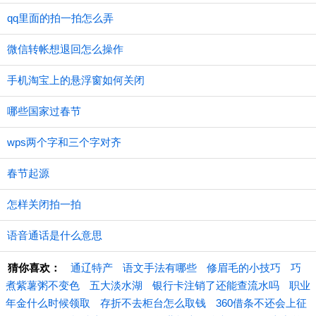
qq里面的拍一拍怎么弄
微信转帐想退回怎么操作
手机淘宝上的悬浮窗如何关闭
哪些国家过春节
wps两个字和三个字对齐
春节起源
怎样关闭拍一拍
语音通话是什么意思
猜你喜欢：
通辽特产
语文手法有哪些
修眉毛的小技巧
巧
煮紫薯粥不变色
五大淡水湖
银行卡注销了还能查流水吗
职业
年金什么时候领取
存折不去柜台怎么取钱
360借条不还会上征