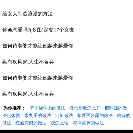
给女人制造浪漫的方法
你会恋爱吗?(多图)深交17个女友
如何待老婆才能让她越来越爱你
纵有疾风起,人生不言弃
如何待老婆才能让她越来越爱你
纵有疾风起,人生不言弃
为你推荐：
笋子烧牛肉的做法
微信步数怎么开
腊味饭的做
法电饭煲
素丸子的做法
河蚌做法
紫薯西米露的做法
腌蒜的
做法
红酒雪梨的做法
戌怎么读
凉拌莴笋的做法