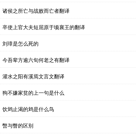
诸侯之所亡与战败而亡者翻译
卒使上官大夫短屈原于顷襄王的翻译
刘璋是怎么死的
今吾辈方逾六旬何老之有翻译
灌水之阳有溪焉文言文翻译
狗不嫌家贫的上一句是什么
饮鸩止渴的鸩是什么鸟
暼与瞥的区别