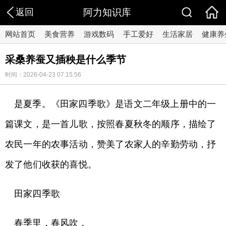
返回
阿力知识库
网站首页
美食营养
游戏数码
手工爱好
生活家居
健康养
采桑养蚕又插秧是什么季节
时间：2026-04-23 07:15:56
是夏季。《田家四季歌》是语文二年级上册中的一
篇课文，是一首儿歌，按照春夏秋冬的顺序，描绘了
农民一年的农事活动，赞美了农家人的辛勤劳动，抒
发了他们收获的喜悦。
田家四季歌
春季里，春风吹，