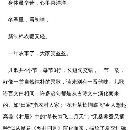
身体虽辛苦，心里喜洋洋。
冬季里，雪初晴，
新制棉衣暖又轻。
一年农事了，大家笑盈盈。
儿歌共4小节，每节3行，长短句交错，一节一韵，
好像一首自然纯朴的民歌，读来别有一番韵味。儿歌
语言文白相间，许多语句都是从古诗文中演化而来
的。如“田家”指农村人家；“花开草长蝴蝶飞”令人想起
高鼎《村居》中的“草长莺飞二月天”；“采桑养蚕又插
秧”似从翁卷《乡村四月》演化而来，描绘了夏季忙碌