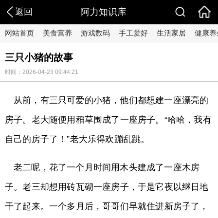
返回
阿力知识库
网站首页
美食营养
游戏数码
手工爱好
生活家居
健康养
三只小猪的故事
时间：2026-04-23 09:44:21
从前，有三只可爱的小猪，他们都想建一座漂亮的
房子。老大随便用稻草围成了一座房子。“哈哈，我有
自己的房子了！”老大乐得欢蹦乱跳。
老二呢，花了一个月时间用木头建成了一座木房
子。老三却想用砖瓦砌一座房子，于是它夜以继日地
干了起来。一个多月后，哥哥们早就住进新房子了，