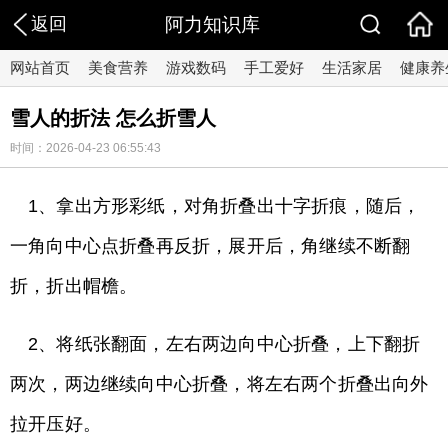
返回
阿力知识库
网站首页
美食营养
游戏数码
手工爱好
生活家居
健康养
雪人的折法 怎么折雪人
时间：2026-04-23 06:55:43
1、拿出方形彩纸，对角折叠出十字折痕，随后，
一角向中心点折叠再反折，展开后，角继续不断翻
折，折出帽檐。
2、将纸张翻面，左右两边向中心折叠，上下翻折
两次，两边继续向中心折叠，将左右两个折叠出向外
拉开压好。