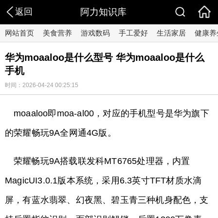
返回
阿力知识库
网站首页
美食营养
游戏数码
手工爱好
生活家居
健康养
华为moaaloo是什么型号 华为moaaloo是什么
手机
时间：2026-04-24 00:25:15
moaaloo即moa-al00，对应的手机型号是华为旗下
的荣耀畅玩9A全网通4G版。
荣耀畅玩9A搭载联发科MT6765处理器，内置
MagicUI3.0.1版本系统，采用6.3英寸TFT材质水滴
屏，有蓝水翡翠、幻夜黑、碧玉青三种机身配色，支