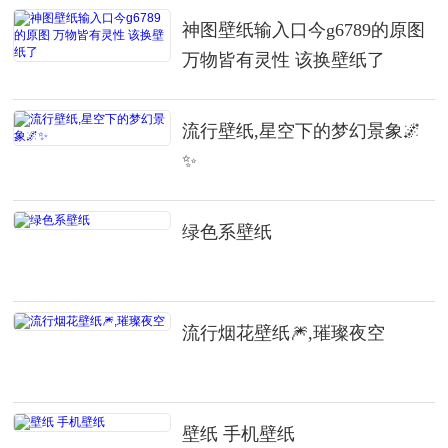
神图壁纸输入口今g6789的原图
万物皆有灵性 该换壁纸了
流行壁纸,星空下的梦幻景象🌌
✨
绿色系壁纸
流行烟花壁纸🎆,璀璨夜空
壁纸 手机壁纸