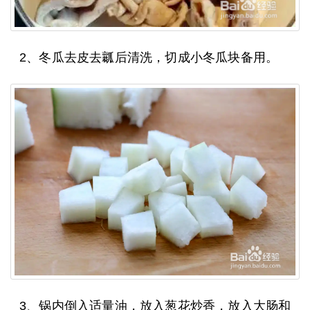
2、冬瓜去皮去瓤后清洗，切成小冬瓜块备用。
3、锅内倒入适量油，放入葱花炒香，放入大肠和