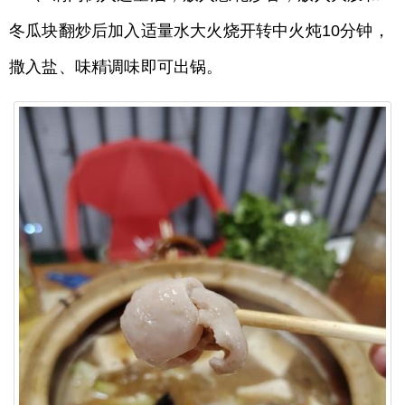
冬瓜块翻炒后加入适量水大火烧开转中火炖10分钟，
撒入盐、味精调味即可出锅。