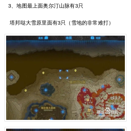
3、地图最上面奥尔汀山脉有3只
塔邦哒大雪原里面有3只（雪地的非常难打）