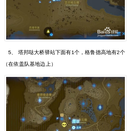
5、 塔邦哒大桥驿站下面有1个，格鲁德高地有2个
（在依盖队基地边上）