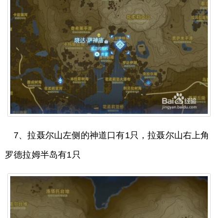
7、拉聂尔山左侧的神道口有1只，拉聂尔山右上角
罗德拉姆半岛有1只