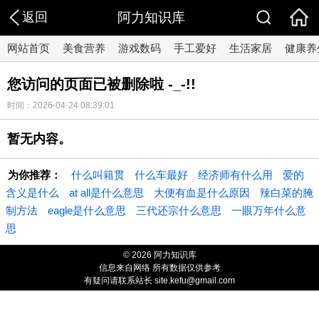
返回
阿力知识库
网站首页
美食营养
游戏数码
手工爱好
生活家居
健康养
您访问的页面已被删除啦 -_-!!
时间：2026-04-24 08:39:01
暂无内容。
为你推荐：
什么叫籍贯
什么车最好
经济师有什么用
爱的
含义是什么
at all是什么意思
大便有血是什么原因
辣白菜的腌
制方法
eagle是什么意思
三代还宗什么意思
一眼万年什么意
思
© 2026 阿力知识库
信息来自网络 所有数据仅供参考
有疑问请联系站长 site.kefu@gmail.com