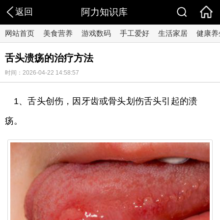
返回
阿力知识库
网站首页
美食营养
游戏数码
手工爱好
生活家居
健康养
舌头溃疡的治疗方法
时间：2026-04-22 14:58:57
1、舌头创伤，因牙齿或骨头划伤舌头引起的溃
疡。