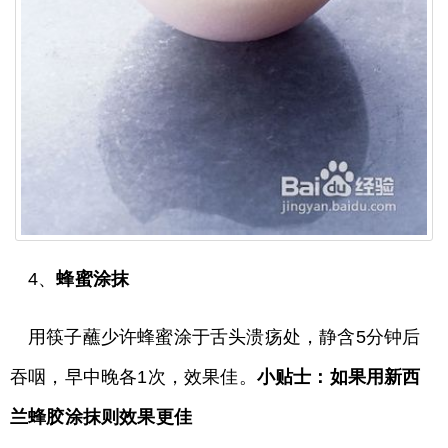
4、
蜂蜜涂抹
用筷子蘸少许蜂蜜涂于舌头溃疡处，静含5分钟后
吞咽，早中晚各1次，效果佳。
小贴士：如果用新西
兰蜂胶涂抹则效果更佳