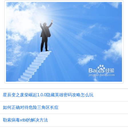
星辰变之废柴崛起1.0.0隐藏英雄密码攻略怎么玩
如何正确对待危险三角区长痘
勒索病毒xtbl的解决方法