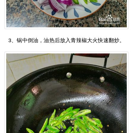
3、锅中倒油，油热后放入青辣椒大火快速翻炒。