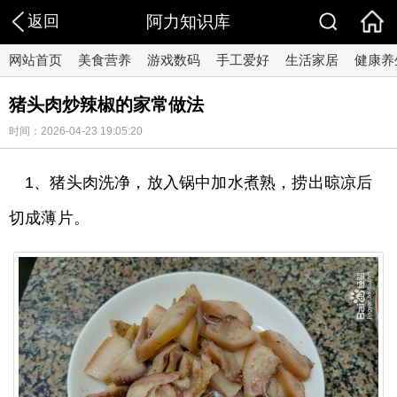
返回
阿力知识库
网站首页
美食营养
游戏数码
手工爱好
生活家居
健康养
猪头肉炒辣椒的家常做法
时间：2026-04-23 19:05:20
1、猪头肉洗净，放入锅中加水煮熟，捞出晾凉后
切成薄片。