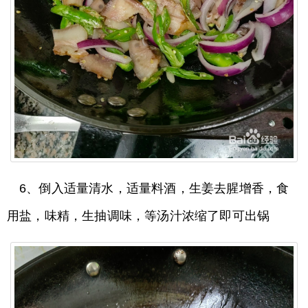
6、倒入适量清水，适量料酒，生姜去腥增香，食
用盐，味精，生抽调味，等汤汁浓缩了即可出锅