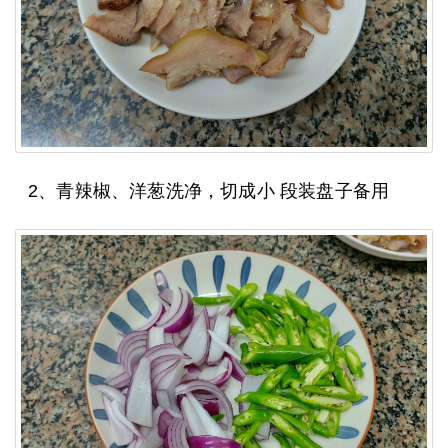
2、青辣椒、洋葱洗净，切成小 段装盘子备用