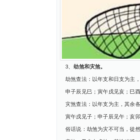
3、
劫煞和灾煞。
劫煞查法：以年支和日支为主
申子辰见巳；寅午戌见亥；巳
灾煞查法：以年支为主，其余
寅午戌见子；申子辰见午；亥
俗话说：劫煞为灾不可当，徒