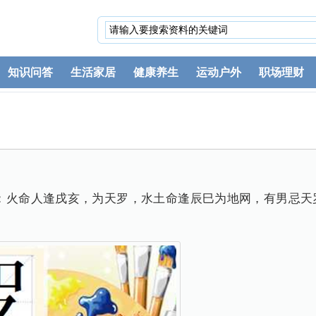
知识问答
生活家居
健康养生
运动户外
职场理财
|：火命人逢戌亥，为天罗，水土命逢辰巳为地网，有男忌天
。