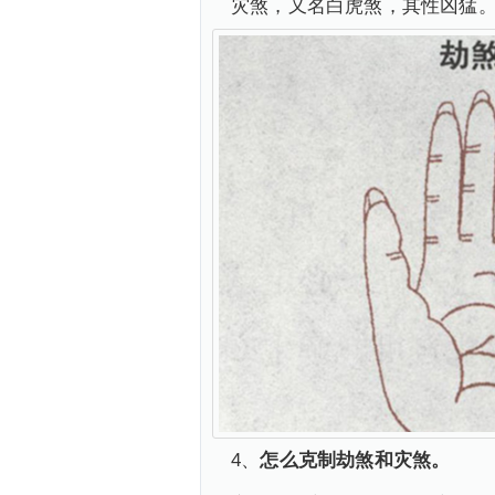
灾煞，又名白虎煞，其性凶猛
4、
怎么克制劫煞和灾煞。