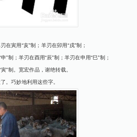
在寅用“亥”制；羊刃在卯用“戌”制；
“申”制；羊刃在酉用“辰”制；羊刃在申用“巳”制；
“寅”制。宽宏作品，谢绝转载。
意了。巧妙地利用这些字。