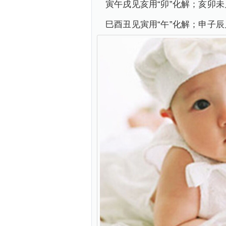
寅午戌见亥用“卯”化解；亥卯未
巳酉丑见寅用“午”化解；申子辰