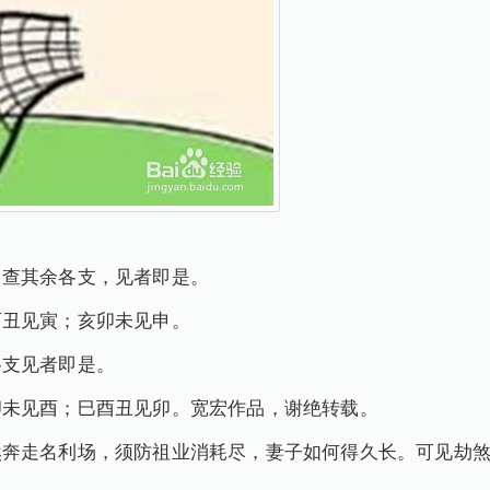
，查其余各支，见者即是。
酉丑见寅；亥卯未见申。
各支见者即是。
卯未见酉；巳酉丑见卯。宽宏作品，谢绝转载。
然奔走名利场，须防祖业消耗尽，妻子如何得久长。可见劫