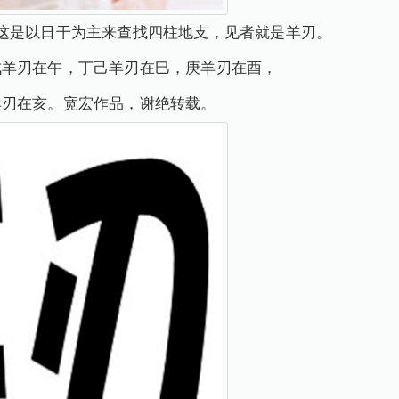
这是以日干为主来查找四柱地支，见者就是羊刃。
戊羊刃在午，丁己羊刃在巳，庚羊刃在酉，
羊刃在亥。宽宏作品，谢绝转载。