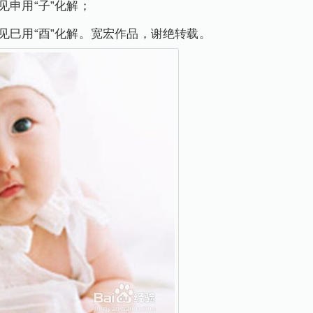
见申用“子”化解；
见巳用“酉”化解。宽宏作品，谢绝转载。