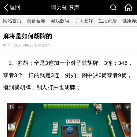
返回
阿力知识库
网站首页
美食营养
游戏数码
手工爱好
生活家居
健康养
麻将是如何胡牌的
时间：2026-04-23 16:42:37
1、素胡：全是3连加一个对子就胡牌，3连：345，
或者3个一样的就是3连，例如：图中缺6筒或者9筒，
摸到就胡牌，别人打来也胡牌；