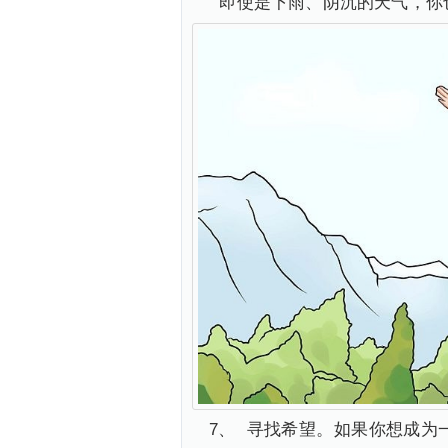
即使是下雨、阴沉的天气，你
7、 寻找希望。如果你想成