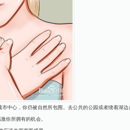
在城市中心，你仍被自然所包围。去公共的公园或者绕着湖边
感激你所拥有的机会。