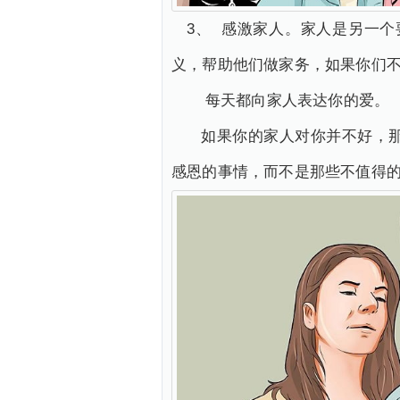
3、 感激家人。家人是另一
义，帮助他们做家务，如果你们
每天都向家人表达你的爱。
如果你的家人对你并不好，那
感恩的事情，而不是那些不值得