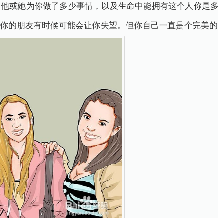
，他或她为你做了多少事情，以及生命中能拥有这个人你是
你的朋友有时候可能会让你失望。但你自己一直是个完美的