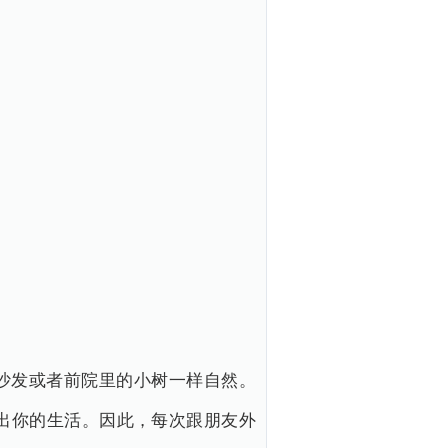
沙发或者前院里的小树一样自然。
出你的生活。因此，每次跟朋友外