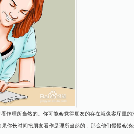
友情看作理所当然的。你可能会觉得朋友的存在就像客厅里的
如果你长时间把朋友看作是理所当然的，那么他们慢慢会淡