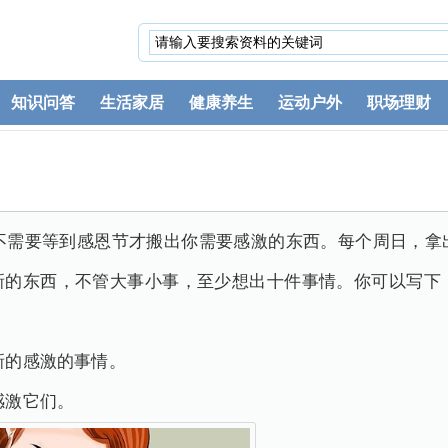
知识问答
生活家居
健康养生
运动户外
职场理财
不需要等到感恩节才搬出你需要感激的东西。每个周日，拿
的东西，不管大事小事，至少想出十件事情。你可以写下，
的感激的事情。
感激它们。