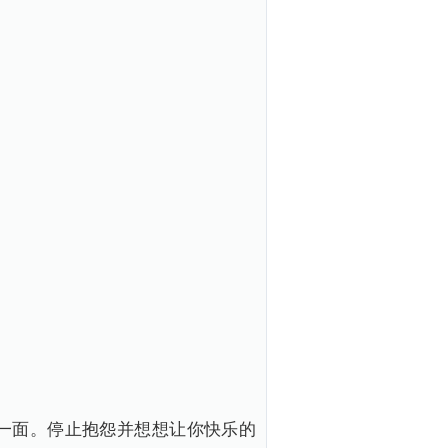
一面。停止抱怨并想想让你快乐的