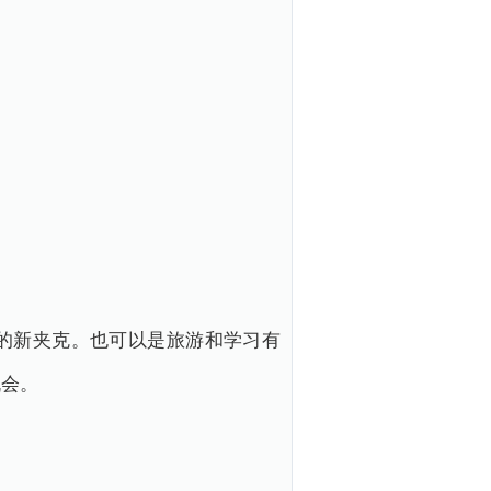
的新夹克。也可以是旅游和学习有
机会。