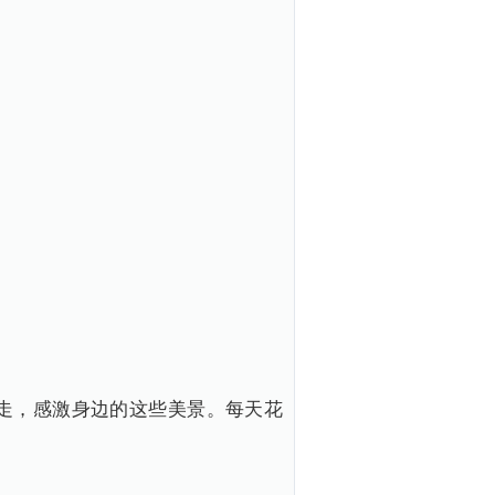
走，感激身边的这些美景。每天花