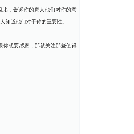
因此，告诉你的家人他们对你的意
的人知道他们对于你的重要性。
果你想要感恩，那就关注那些值得