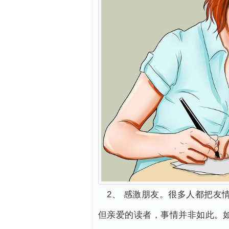
2、 感激朋友。很多人都把
但亲爱的读者，事情并非如此。