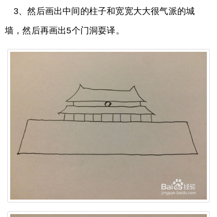
3、然后画出中间的柱子和宽宽大大很气派的城
墙，然后再画出5个门洞耍译。