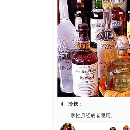
4、
冷饮：
寒性月经病者忌用。