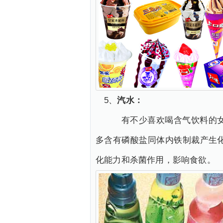
5、
汽水
：
有不少喜欢喝含气饮料的女性
多含有磷酸盐同体内铁制裁产生
化能力和杀菌作用，影响食欲。