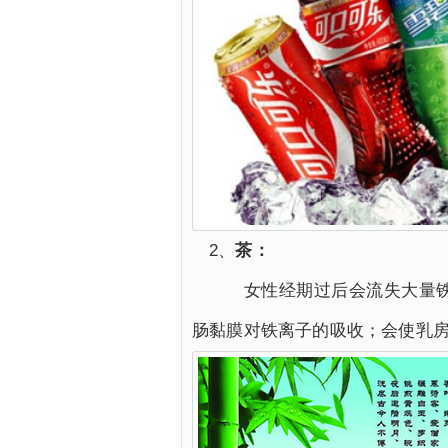
2、
茶：
女性经期过后会流失大量铁质
肠黏膜对铁离子的吸收；会使乳