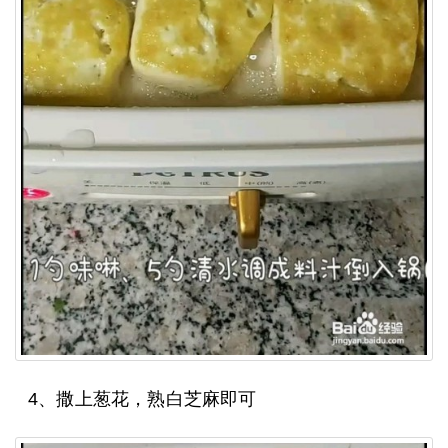
4、撒上葱花，熟白芝麻即可