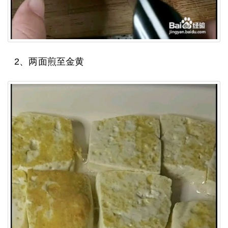
2、两面煎至金黄