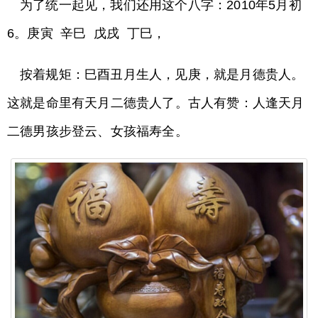
为了统一起见，我们还用这个八字：2010年5月初
6。庚寅 辛巳 戊戌 丁巳，
按着规矩：巳酉丑月生人，见庚，就是月德贵人。
这就是命里有天月二德贵人了。古人有赞：人逢天月
二德男孩步登云、女孩福寿全。