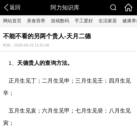
返回
阿力知识库
网站首页
美食营养
游戏数码
手工爱好
生活家居
健康养
不能不看的另两个贵人-天月二德
时间：2026-04-23 11:51:48
1、
天德贵人的查询方法。
正月生见丁；二月生见申；三月生见壬；四月生见
辛；
五月生见亥；六月生见甲；七月生见癸；八月生见
寅；