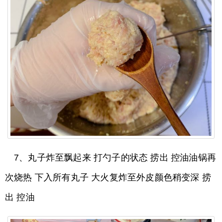
7、丸子炸至飘起来 打勺子的状态 捞出 控油油锅再
次烧热 下入所有丸子 大火复炸至外皮颜色稍变深 捞
出 控油