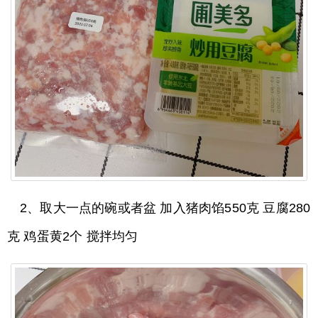
2、取大一点的碗或者盆 加入猪肉馅550克 豆腐280
克 鸡蛋黄2个 搅拌均匀