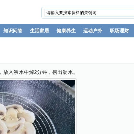
知识问答
生活家居
健康养生
运动户外
职场理财
，放入沸水中焯2分钟，捞出沥水。