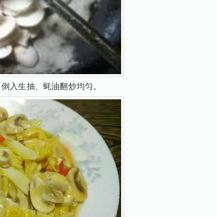
，倒入生抽、蚝油翻炒均匀。