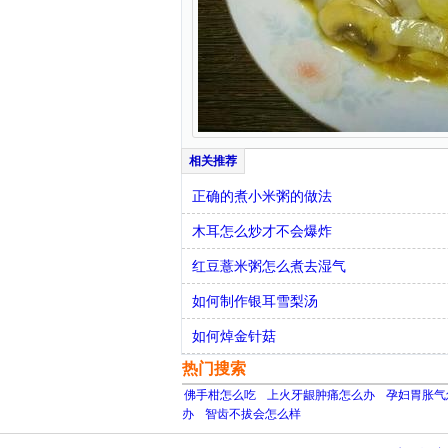
正确的煮小米粥的做法
木耳怎么炒才不会爆炸
红豆薏米粥怎么煮去湿气
如何制作银耳雪梨汤
如何焯金针菇
热门搜索
佛手柑怎么吃
上火牙龈肿痛怎么办
孕妇胃胀气
办
智齿不拔会怎么样