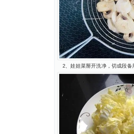
2、娃娃菜掰开洗净，切成段备