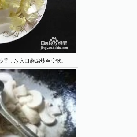
炒香，放入口蘑煸炒至变软。