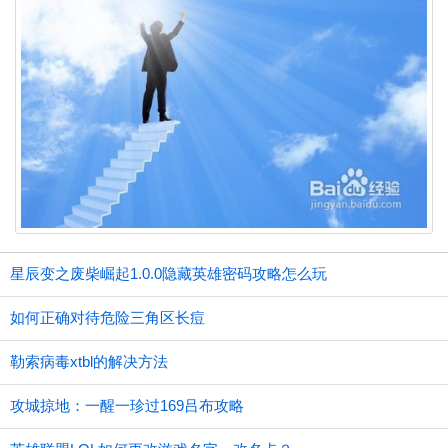
星辰变之废柴崛起1.0.0隐藏英雄密码攻略怎么玩
如何正确对待危险三角区长痘
勒索病毒xtbl的解决方法
攻城掠地：一醒一珍过169吕布攻略