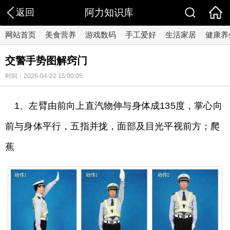
返回
阿力知识库
网站首页
美食营养
游戏数码
手工爱好
生活家居
健康养
交警手势图解窍门
时间：2026-04-22 15:00:05
1、左臂由前向上直汽物伸与身体成135度，掌心向
前与身体平行，五指并拢，面部及目光平视前方；爬
蕉