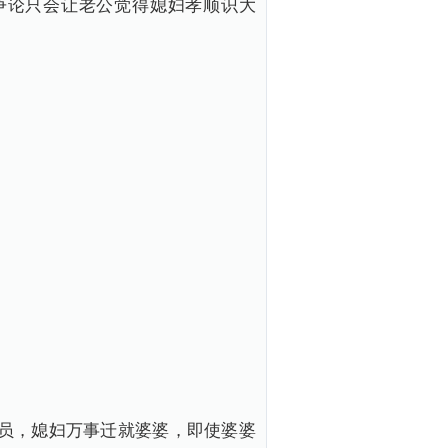
争论只会让老公觉得媳妇孝顺识大
员，媳妇万事迁就婆婆，即使婆婆