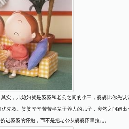
公。其实，儿媳妇就是婆婆和老公之间的小三，婆婆比你先认
有优先权。婆婆辛辛苦苦半辈子养大的儿子，突然之间跑出
法挤进婆婆的怀抱，而不是把老公从婆婆怀里拉走。