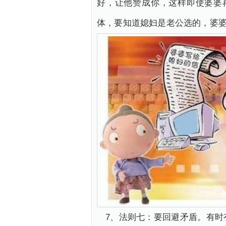
好，让他赞成你，这样即使婆婆
体，要知道媳妇是老公选的，婆
7、法则七：要回避矛盾。有