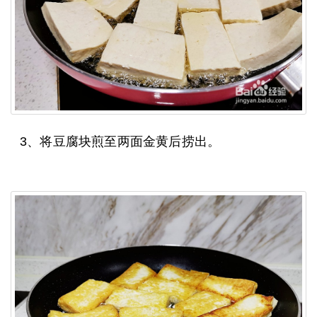
3、将豆腐块煎至两面金黄后捞出。