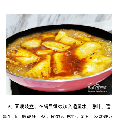
9、豆腐装盘。在锅里继续加入适量水、葱叶、适
量生抽，调成汁，然后均匀地浇在豆腐上，家常烧豆