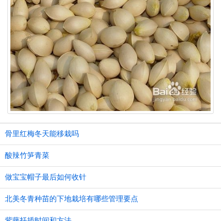
骨里红梅冬天能移栽吗
酸辣竹笋青菜
做宝宝帽子最后如何收针
北美冬青种苗的下地栽培有哪些管理要点
紫藤扦插时间和方法