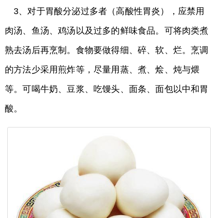
3、对于胃酸分泌过多者（高酸性胃炎），应禁用
肉汤、鱼汤、鸡汤以及过多的鲜味食品。可将肉类煮
熟去汤后再烹制。食物要做得细、碎、软、烂。烹调
的方法少采用煎炸等，尽量用蒸、煮、烩、炖与煨
等。可喝牛奶、豆浆、吃馒头、面条、面包以中和胃
酸。