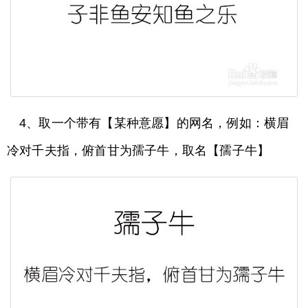
4、取一个带有【某种意愿】的网名，例如：横眉
冷对千夫指，俯首甘为孺子牛，取名【孺子牛】