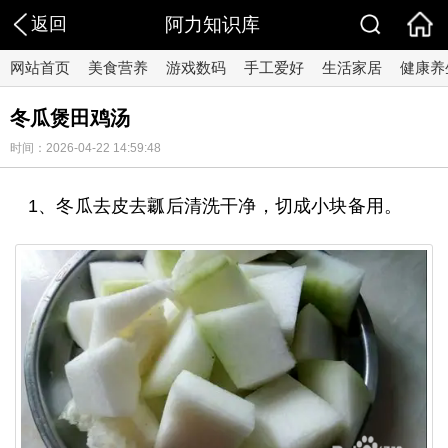
返回
阿力知识库
网站首页
美食营养
游戏数码
手工爱好
生活家居
健康养
冬瓜煲田鸡汤
时间：2026-04-22 14:59:48
1、冬瓜去皮去瓤后清洗干净，切成小块备用。