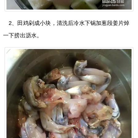
2、田鸡剁成小块，清洗后冷水下锅加葱段姜片焯
一下捞出沥水。