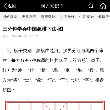
返回
阿力知识库
网站首页
美食营养
游戏数码
手工爱好
生活家居
健康养
三分钟学会中国象棋下法-图
时间：2026-04-22 09:03:23
1、棋子类别：象棋由楚河、汉界分红与黑两个阵
营，每方各有7种称谓的棋共16子，双方总计32子。
红方为“帅”、“仕”、“相”、“馬”、“車”、“炮”、“兵”。黑
方为“将”、“士”、“象”、“马”、“车”、“炮”、“卒”。棋盘
如图：