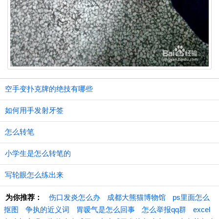
空手变扑克牌的绝技有哪些
如何用手发射牙签
怎么转笔
小学生是怎么转笔的
写轮眼怎么练出来
为你推荐：
伤口发炎怎么办
成都大熊猫博物馆
ps里面怎么
抠图
争执的近义词
胃嗳气是怎么回事
怎么举报qq群
excel