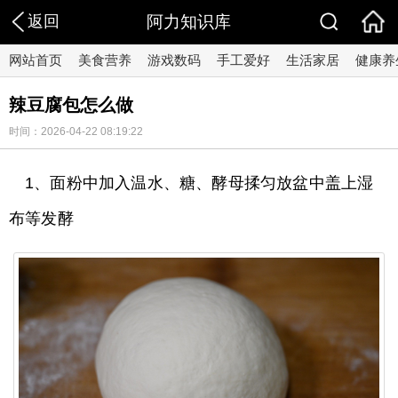
返回
阿力知识库
网站首页
美食营养
游戏数码
手工爱好
生活家居
健康养
辣豆腐包怎么做
时间：2026-04-22 08:19:22
1、面粉中加入温水、糖、酵母揉匀放盆中盖上湿
布等发酵