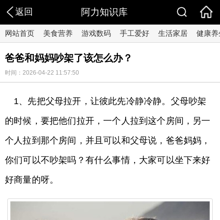
返回
阿力知识库
网站首页
美食营养
游戏数码
手工爱好
生活家居
健康养
爸爸和妈妈吵架了该怎么办？
时间：2026-04-22 11:57:50
1、先把父母拉开，让彼此先冷静冷静。父母吵架
的时候，要把他们拉开，一个人拉到这个房间，另一
个人拉到那个房间，并且可以和父母说，爸爸妈妈，
你们可以不吵架吗？有什么事情，大家可以坐下来好
好商量的呀。